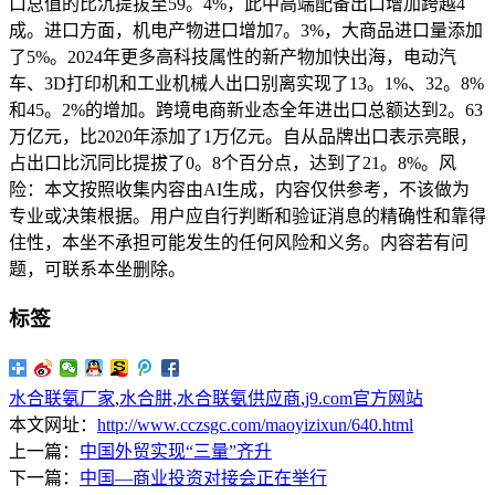
口总值的比沉提拔至59。4%，此中高端配备出口增加跨越4
成。进口方面，机电产物进口增加7。3%，大商品进口量添加
了5%。2024年更多高科技属性的新产物加快出海，电动汽
车、3D打印机和工业机械人出口别离实现了13。1%、32。8%
和45。2%的增加。跨境电商新业态全年进出口总额达到2。63
万亿元，比2020年添加了1万亿元。自从品牌出口表示亮眼，
占出口比沉同比提拔了0。8个百分点，达到了21。8%。风
险：本文按照收集内容由AI生成，内容仅供参考，不该做为
专业或决策根据。用户应自行判断和验证消息的精确性和靠得
住性，本坐不承担可能发生的任何风险和义务。内容若有问
题，可联系本坐删除。
标签
水合联氨厂家
,
水合肼
,
水合联氨供应商
,
j9.com官方网站
本文网址：
http://www.cczsgc.com/maoyizixun/640.html
上一篇：
中国外贸实现“三量”齐升
下一篇：
中国—商业投资对接会正在举行