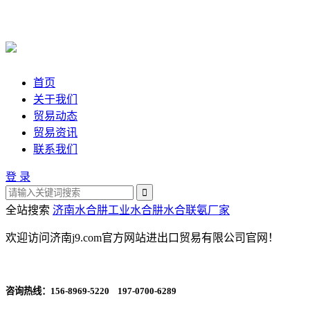
首页
关于我们
贸易动态
贸易资讯
联系我们
登 录
全站搜索
济南水合肼
工业水合肼
水合联氨厂家
欢迎访问济南j9.com官方网站进出口贸易有限公司官网！
咨询热线：
156-8969-5220 197-0700-6289