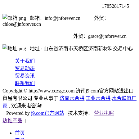
17852817145
邮箱：info@jnforever.cn 外贸：
chloe@jnforever.cn
外贸：
grace@jnforever.cn
地址 : 山东省济南市天桥区济南新材料交易中心
关于我们
贸易动态
贸易资讯
联系我们
Copyright © http://www.cczsgc.com 济南j9.com官方网站进出口
贸易有限公司 专业从事于
济南水合肼
,
工业水合肼
,
水合联氨厂
家
, 欢迎来电咨询!
Powered by
j9.com官方网站
技术支持：
营业执照
热推产品
|
首页