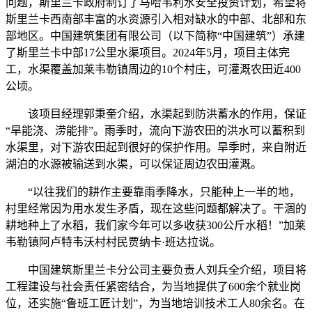
问题，斯里兰卡政府制订了马哈韦利水安全投资计划，希望将
斯里兰卡西南部丰富的水资源引入相对缺水的中部、北部和东
部地区。中国建筑集团有限公司（以下简称“中国建筑”）承建
了斯里兰卡中部17公里水渠项目。2024年5月，项目主体完
工，水渠覆盖加莱韦勒镇周边的10个村庄，可灌溉农田近400
公顷。
该项目经理郭秉奎介绍，水渠起到防洪蓄水的作用，保证
“旱能浇、涝能排”。雨季时，流向下游农田的洪水可以蓄积到
水渠里，对下游农田起到很好的保护作用。旱季时，来自附近
湖泊的水源被输送到水渠，可以保证周边农田灌溉。
“以往我们的耕作主要靠雨季降水，只能种上一半的地，
村里经常因为用水发生矛盾，现在这些问题都解决了。干涸的
耕地种上了水稻，我们家今年可以多收获300公斤水稻！”加莱
韦勒镇阿卢特韦沃村村民贾纳卡·班达拉说。
中国建筑斯里兰卡分公司主要负责人刘兵全介绍，项目将
工程建设与社会责任紧密结合，为当地提供了600余个就业岗
位，还实施“鲁班工匠计划”，为当地培训技术工人80余名。在