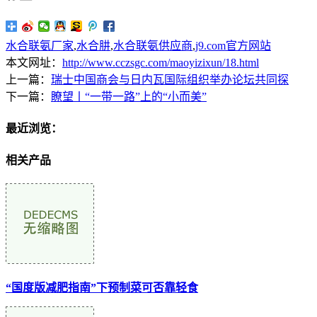
水合联氨厂家
,
水合肼
,
水合联氨供应商
,
j9.com官方网站
本文网址：
http://www.cczsgc.com/maoyizixun/18.html
上一篇：
瑞士中国商会与日内瓦国际组织举办论坛共同探
下一篇：
瞭望丨“一带一路”上的“小而美”
最近浏览：
相关产品
“国度版减肥指南”下预制菜可否靠轻食