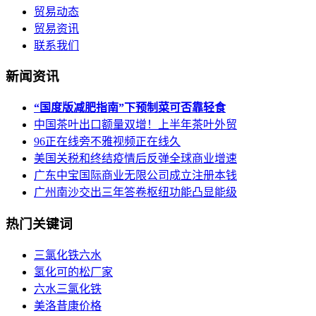
贸易动态
贸易资讯
联系我们
新闻资讯
“国度版减肥指南”下预制菜可否靠轻食
中国茶叶出口额量双增！上半年茶叶外贸
96正在线旁不雅视频正在线久
美国关税和终结疫情后反弹全球商业增速
广东中宝国际商业无限公司成立注册本钱
广州南沙交出三年答卷枢纽功能凸显能级
热门关键词
三氯化铁六水
氢化可的松厂家
六水三氯化铁
美洛昔康价格