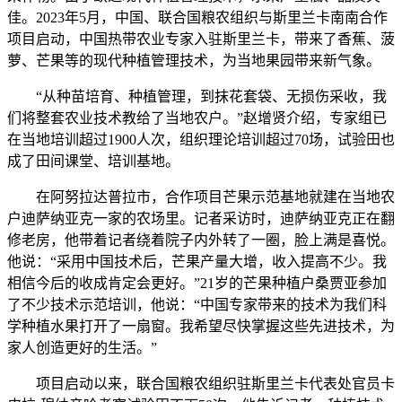
佳。2023年5月，中国、联合国粮农组织与斯里兰卡南南合作
项目启动，中国热带农业专家入驻斯里兰卡，带来了香蕉、菠
萝、芒果等的现代种植管理技术，为当地果园带来新气象。
“从种苗培育、种植管理，到抹花套袋、无损伤采收，我
们将整套农业技术教给了当地农户。”赵增贤介绍，专家组已
在当地培训超过1900人次，组织理论培训超过70场，试验田也
成了田间课堂、培训基地。
在阿努拉达普拉市，合作项目芒果示范基地就建在当地农
户迪萨纳亚克一家的农场里。记者采访时，迪萨纳亚克正在翻
修老房，他带着记者绕着院子内外转了一圈，脸上满是喜悦。
他说：“采用中国技术后，芒果产量大增，收入提高不少。我
相信今后的收成肯定会更好。”21岁的芒果种植户桑贾亚参加
了不少技术示范培训，他说：“中国专家带来的技术为我们科
学种植水果打开了一扇窗。我希望尽快掌握这些先进技术，为
家人创造更好的生活。”
项目启动以来，联合国粮农组织驻斯里兰卡代表处官员卡