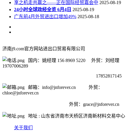
享之机走共赢之——正在国际经贸嘉会中
2025-08-19
24小时全球政经全览 6月4日
2025-08-19
广东前4月外贸进出口增加49%
2025-08-18
济南j9.com官方网站进出口贸易有限公司
国内：姚经理 156 8969 5220 外贸：刘经理
19707006289
17852817145
邮箱：info@jnforever.cn 外贸：
chloe@jnforever.cn
外贸：
grace@jnforever.cn
地址 : 山东省济南市天桥区济南新材料交易中心
关于我们