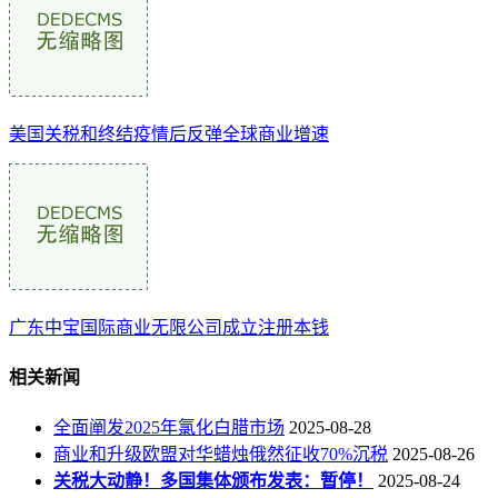
美国关税和终结疫情后反弹全球商业增速
广东中宝国际商业无限公司成立注册本钱
相关新闻
全面阐发2025年氯化白腊市场
2025-08-28
商业和升级欧盟对华蜡烛俄然征收70%沉税
2025-08-26
关税大动静！多国集体颁布发表：暂停！
2025-08-24