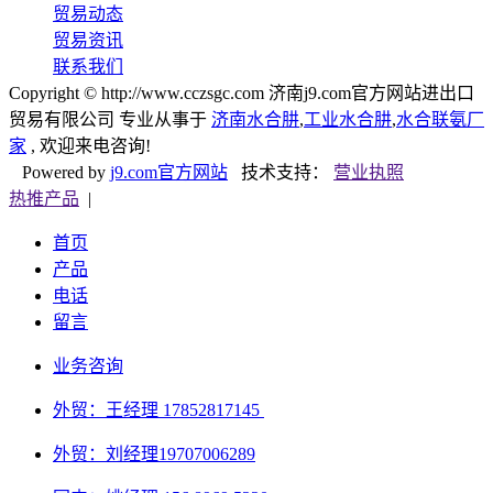
贸易动态
贸易资讯
联系我们
Copyright © http://www.cczsgc.com 济南j9.com官方网站进出口
贸易有限公司 专业从事于
济南水合肼
,
工业水合肼
,
水合联氨厂
家
, 欢迎来电咨询!
Powered by
j9.com官方网站
技术支持：
营业执照
热推产品
|
首页
产品
电话
留言
业务咨询
外贸：王经理 17852817145
外贸：刘经理
19707006289