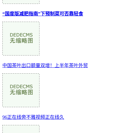
“国度版减肥指南”下预制菜可否靠轻食
中国茶叶出口额量双增！上半年茶叶外贸
96正在线旁不雅视频正在线久