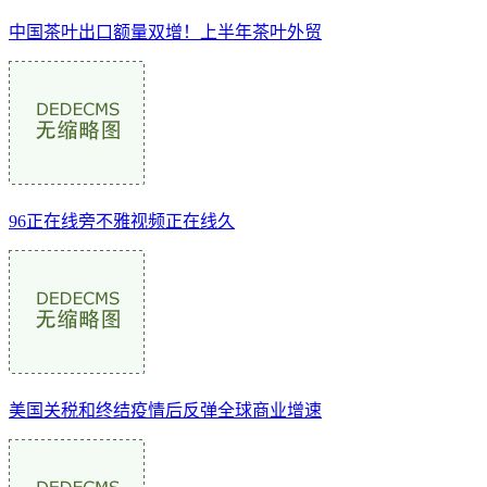
中国茶叶出口额量双增！上半年茶叶外贸
96正在线旁不雅视频正在线久
美国关税和终结疫情后反弹全球商业增速