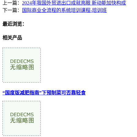
上一篇：
2024年我国外贸进出口成就亮眼 新动能加快构成
下一篇：
国际商业全流程的系统培训课程-培训班
最近浏览：
相关产品
“国度版减肥指南”下预制菜可否靠轻食