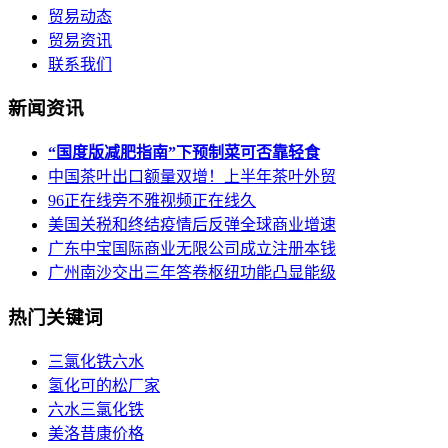
贸易动态
贸易资讯
联系我们
新闻资讯
“国度版减肥指南”下预制菜可否靠轻食
中国茶叶出口额量双增！上半年茶叶外贸
96正在线旁不雅视频正在线久
美国关税和终结疫情后反弹全球商业增速
广东中宝国际商业无限公司成立注册本钱
广州南沙交出三年答卷枢纽功能凸显能级
热门关键词
三氯化铁六水
氢化可的松厂家
六水三氯化铁
美洛昔康价格