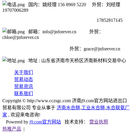
国内：姚经理 156 8969 5220 外贸：刘经理
19707006289
17852817145
邮箱：info@jnforever.cn 外贸：
chloe@jnforever.cn
外贸：
grace@jnforever.cn
地址 : 山东省济南市天桥区济南新材料交易中心
关于我们
贸易动态
贸易资讯
联系我们
Copyright © http://www.cczsgc.com 济南j9.com官方网站进出口
贸易有限公司 专业从事于
济南水合肼
,
工业水合肼
,
水合联氨厂
家
, 欢迎来电咨询!
Powered by
j9.com官方网站
技术支持：
营业执照
热推产品
|