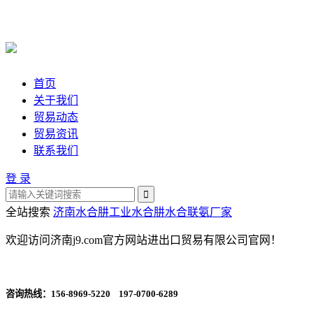
首页
关于我们
贸易动态
贸易资讯
联系我们
登 录
全站搜索
济南水合肼
工业水合肼
水合联氨厂家
欢迎访问济南j9.com官方网站进出口贸易有限公司官网！
咨询热线：
156-8969-5220 197-0700-6289