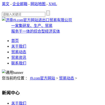
英文
-
企业邮箱
-
网站地图
-
XML
一家集研发、生产、贸易
服务于一体的综合型经济实体
首页
关于我们
贸易动态
贸易资讯
联系我们
您当前的位置 ：
j9.com官方网站
>
贸易动态
>
新闻中心
关于我们