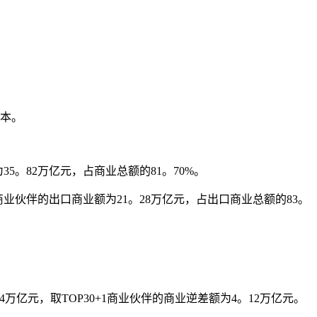
日本。
35。82万亿元，占商业总额的81。70%。
口商业伙伴的出口商业额为21。28万亿元，占出口商业总额的83。
亿元，取TOP30+1商业伙伴的商业逆差额为4。12万亿元。