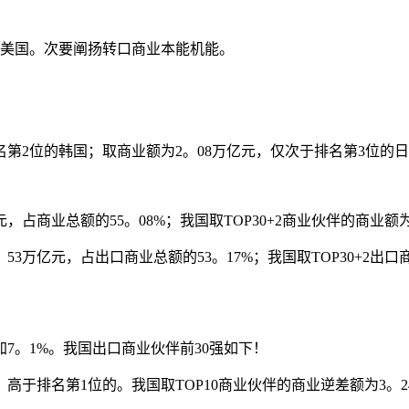
的美国。次要阐扬转口商业本能机能。
2位的韩国；取商业额为2。08万亿元，仅次于排名第3位的
元，占商业总额的55。08%；我国取TOP30+2商业伙伴的商业额为
。53万亿元，占出口商业总额的53。17%；我国取TOP30+2出
7。1%。我国出口商业伙伴前30强如下！
排名第1位的。我国取TOP10商业伙伴的商业逆差额为3。24万