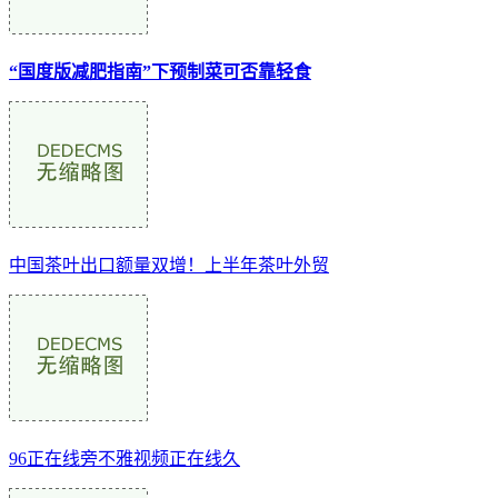
“国度版减肥指南”下预制菜可否靠轻食
中国茶叶出口额量双增！上半年茶叶外贸
96正在线旁不雅视频正在线久