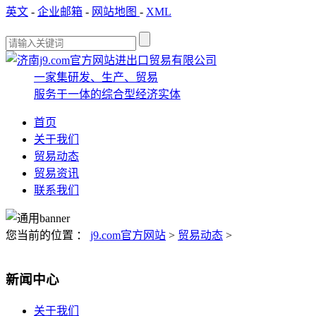
英文
-
企业邮箱
-
网站地图
-
XML
一家集研发、生产、贸易
服务于一体的综合型经济实体
首页
关于我们
贸易动态
贸易资讯
联系我们
您当前的位置 ：
j9.com官方网站
>
贸易动态
>
新闻中心
关于我们